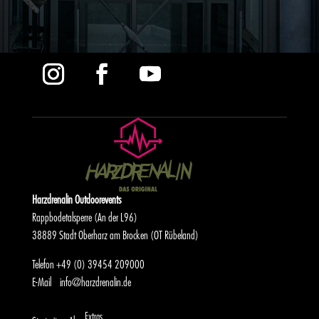
Harzdrenalin Outdoorevents
Rappbodetalsperre (An der L96)
38889 Stadt Oberharz am Brocken (OT Rübeland)
Telefon
+49 (0) 39454 209000
E-Mail
info@harzdrenalin.de
Extras