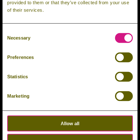
provided to them or that they’ve collected from your use
Indoor Spielplatz
of their services.
Spielspaß mit der Brockenbande.
9
Consent
MEHR ERFAHREN
Necessary
Selection
OUTDOOR
Preferences
SPIELPLATZ
Statistics
Marketing
Allow all