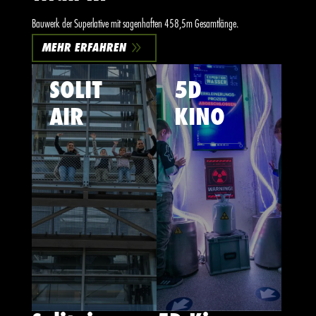
Bauwerk der Superlative mit sagenhaften 458,5m Gesamtlänge.
9
MEHR ERFAHREN
SOLIT
5D
AIR
KINO