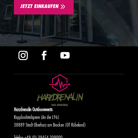
9
JETZT EINKAUFEN
Harzdrenalin Outdoorevents
Rappbodetalsperre (An der L96)
38889 Stadt Oberharz am Brocken (OT Rübeland)
Telefon
+49 (0) 39454 209000