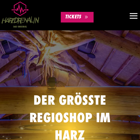
TICKETS
DER GRÖSSTE R
EGIOSHOP IM H
ARZ