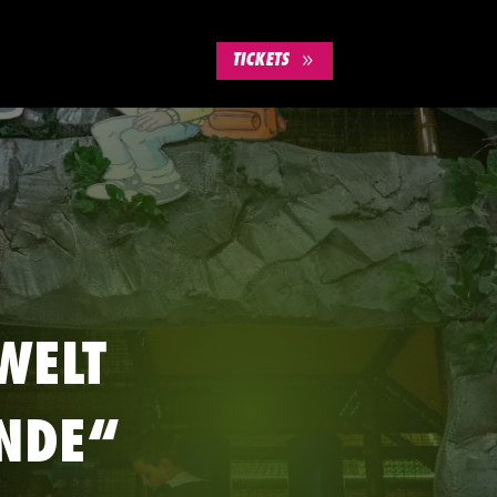
TICKETS
WELT
NDE“