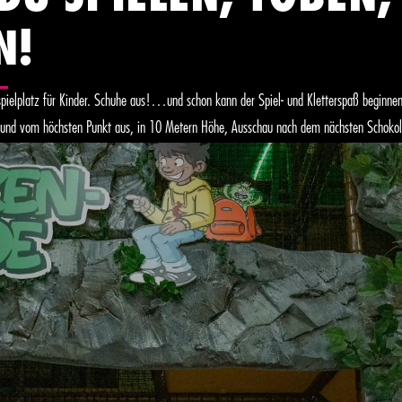
N!
rspielplatz für Kinder. Schuhe aus!…und schon kann der Spiel- und Kletterspaß beginne
n und vom höchsten Punkt aus, in 10 Metern Höhe, Ausschau nach dem nächsten Schokol