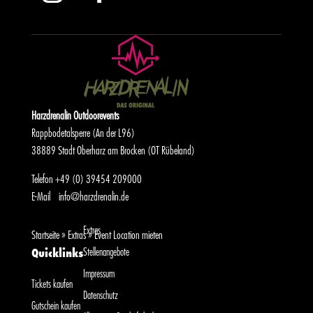
Harzdrenalin Outdoorevents
Rappbodetalsperre (An der L96)
38889 Stadt Oberharz am Brocken (OT Rübeland)
Telefon
+49 (0) 39454 209000
E-Mail
info@harzdrenalin.de
Extras
Startseite
»
Extras
»
Event Location mieten
Stellenangebote
Quicklinks
Impressum
Tickets kaufen
Datenschutz
Gutschein kaufen