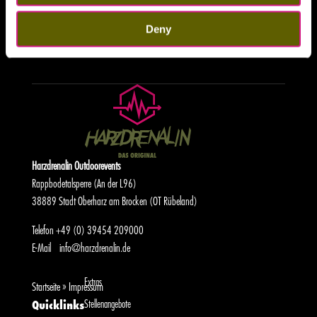
Deny
Harzdrenalin Outdoorevents
Rappbodetalsperre (An der L96)
38889 Stadt Oberharz am Brocken (OT Rübeland)
Telefon
+49 (0) 39454 209000
E-Mail
info@harzdrenalin.de
Extras
Startseite
»
Impressum
Stellenangebote
Quicklinks