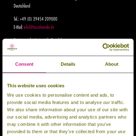
Deutschland
Tel.: +49 (0) 39454 209000
E-Mail:
info@harzdrenalin.de
Registergericht: Amtsgericht Stendal
Registernummer: HRB 14644
Geschäftsführer: Maik Berke, Stefan Berke
Consent
Details
About
Umsatzsteuer-Identifikationsnummer gemäß § 27 a Umsatzsteuergesetz:
DE276889938
This website uses cookies
Plattform der EU-Kommission zur Online-
Streitbeilegung:
http://ec.europa.eu/consumers/odr
We use cookies to personalise content and ads, to
provide social media features and to analyse our traffic.
Wir sind zur Teilnahme an einem Streitbeilegungsverfahren vor einer
We also share information about your use of our site with
Verbraucherschlichtungsstelle weder verpflichtet noch bereit.
our social media, advertising and analytics partners who
may combine it with other information that you’ve
Versicherungsangaben im Rahmen der Dienstleistungs-Informationspflichten-
provided to them or that they’ve collected from your use