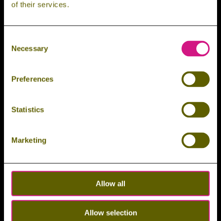
Verordnung (DL-InfoV) teilen wir unter folgendem Link
of their services.
mit:
www.hhbock.de/dienstleistungsinformation
Konzept, Layout, Umsetzung, Fotografie:
Consent
Necessary
Selection
FOUR MOMENTS
Agentur für Digitales Marketing, Employer Branding und Strategisches Branding
Preferences
Eduard-Schott-Straße 1
38871 Ilsenburg/Harz
Statistics
Telefon: +49 39452 49844
E-Mail: contact(at)fourmoments.de
Marketing
Web:
www.fourmoments.de
WordPress-Wartung by
WordPress Freelancer Jakob Lieser
Allow all
Allow selection